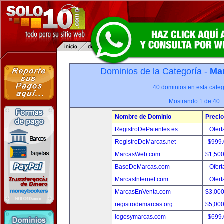
Dominios de la Categoría -
Mar
40 dominios en esta categ
Mostrando 1 de 40
Nombre de Dominio
Precio
RegistroDePatentes.es
Ofert
RegistroDeMarcas.net
$999
MarcasWeb.com
$1,50
BaseDeMarcas.com
Ofert
MarcasInternet.com
Ofert
MarcasEnVenta.com
$3,00
registrodemarcas.org
$5,00
logosymarcas.com
$699