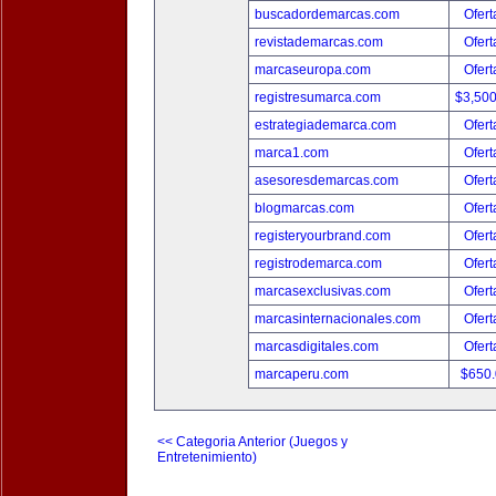
buscadordemarcas.com
Ofert
revistademarcas.com
Ofert
marcaseuropa.com
Ofert
registresumarca.com
$3,50
estrategiademarca.com
Ofert
marca1.com
Ofert
asesoresdemarcas.com
Ofert
blogmarcas.com
Ofert
registeryourbrand.com
Ofert
registrodemarca.com
Ofert
marcasexclusivas.com
Ofert
marcasinternacionales.com
Ofert
marcasdigitales.com
Ofert
marcaperu.com
$650
<< Categoria Anterior (Juegos y
Entretenimiento)