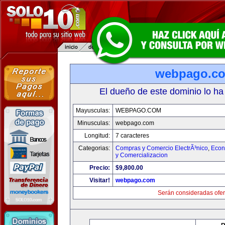
webpago.c
El dueño de este dominio lo ha
Mayusculas:
WEBPAGO.COM
Minusculas:
webpago.com
Longitud:
7 caracteres
Categorias:
Compras y Comercio ElectrÃ³nico
,
Econ
y Comercializacion
Precio:
$9,800.00
Visitar!
webpago.com
Serán consideradas ofer