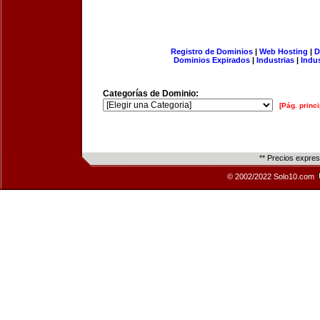
Registro de Dominios
|
Web Hosting
|
D
Dominios Expirados
|
Industrias
|
Indu
Categorías de Dominio:
[Pág. princi
** Precios expre
© 2002/2022 Solo10.com