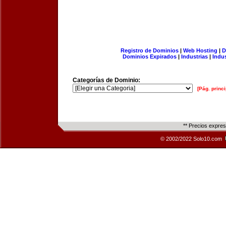
Registro de Dominios
|
Web Hosting
|
D
Dominios Expirados
|
Industrias
|
Indu
Categorías de Dominio:
[Pág. princi
** Precios expre
© 2002/2022 Solo10.com