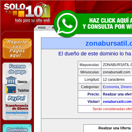
zonabursatil
El dueño de este dominio lo ha
Mayusculas:
ZONABURSATIL.
Minusculas:
zonabursatil.com
Longitud:
12 caracteres
Categorias:
Economia, Dinero
Precio:
Realizar una ofer
Visitar!
zonabursatil.com
Serán consideradas ofer
Realizar una Oferta