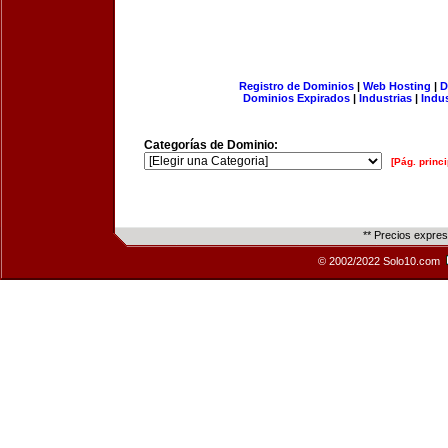
Registro de Dominios
|
Web Hosting
|
D
Dominios Expirados
|
Industrias
|
Indu
Categorías de Dominio:
[Pág. princi
** Precios expre
© 2002/2022 Solo10.com