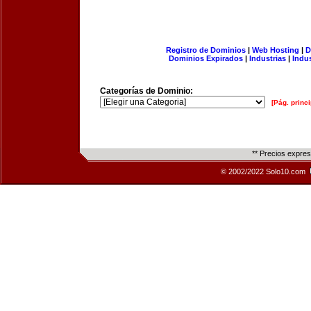
Registro de Dominios
|
Web Hosting
|
D
Dominios Expirados
|
Industrias
|
Indu
Categorías de Dominio:
[Pág. princi
** Precios expre
© 2002/2022 Solo10.com