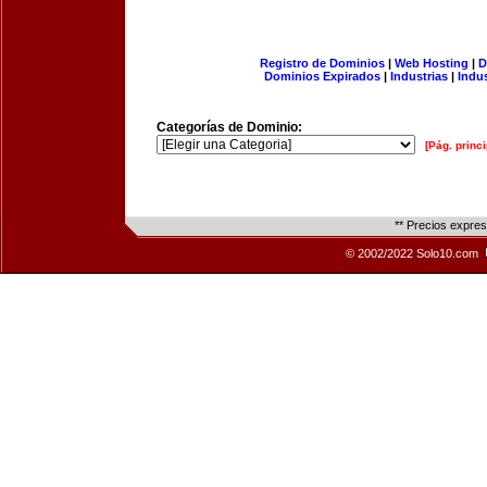
Registro de Dominios
|
Web Hosting
|
D
Dominios Expirados
|
Industrias
|
Indu
Categorías de Dominio:
[Pág. princi
** Precios expre
© 2002/2022 Solo10.com