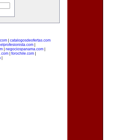
.com
|
catalogosdeofertas.com
|
elprofesionista.com
|
om
|
negociospanama.com
|
l.com
|
forochile.com
|
m
|