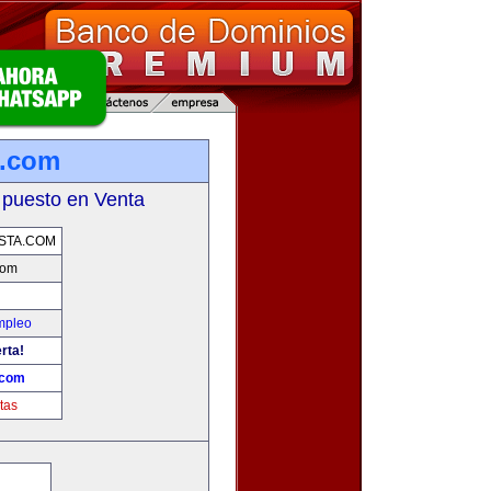
a.com
 puesto en Venta
STA.COM
com
mpleo
rta!
.com
tas