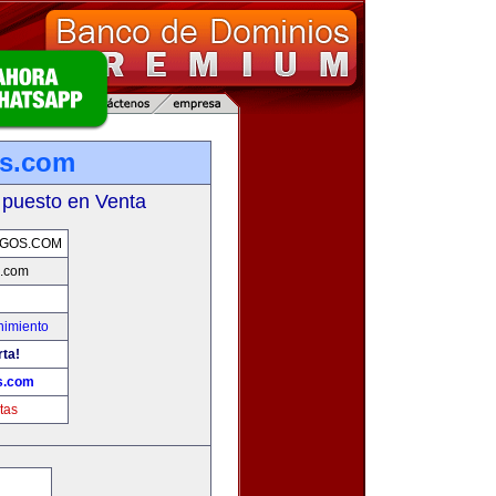
os.com
 puesto en Venta
EGOS.COM
s.com
nimiento
rta!
s.com
tas