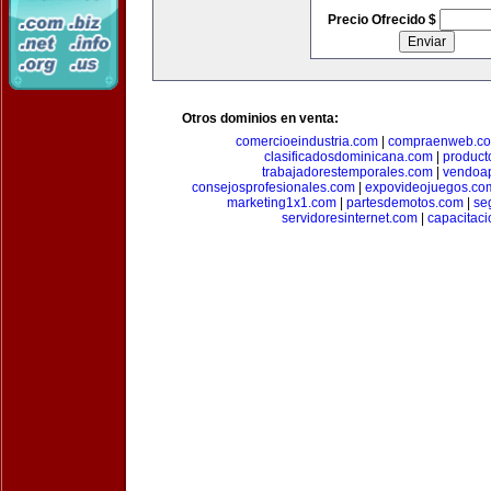
Precio Ofrecido $
Otros dominios en venta:
comercioeindustria.com
|
compraenweb.c
clasificadosdominicana.com
|
product
trabajadorestemporales.com
|
vendoa
consejosprofesionales.com
|
expovideojuegos.co
marketing1x1.com
|
partesdemotos.com
|
se
servidoresinternet.com
|
capacitaci