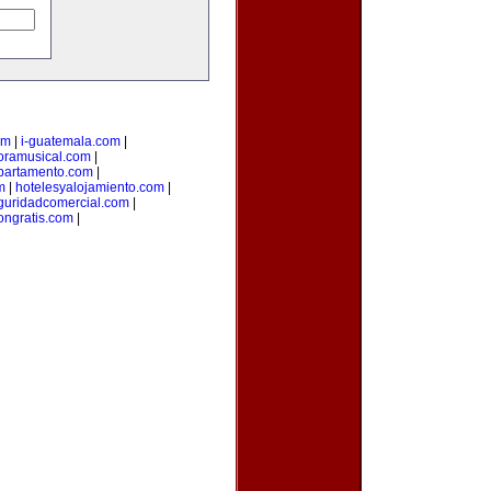
om
|
i-guatemala.com
|
oramusical.com
|
partamento.com
|
m
|
hotelesyalojamiento.com
|
guridadcomercial.com
|
ongratis.com
|