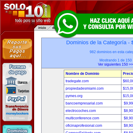
Dominios de la Categoría -
982 dominios en esta categ
Mostrando 1 de 150
Ver siguientes 150 >>
Nombre de Dominio
Preci
tradegate.com
$60,0
propiedadesmiami.com
$15,0
pymes.org
$15,0
bancoempresarial.com
$9,9
electrocoches.com
$8,9
multiconference.com
$8,9
oficinaprofesional.com
$8,9